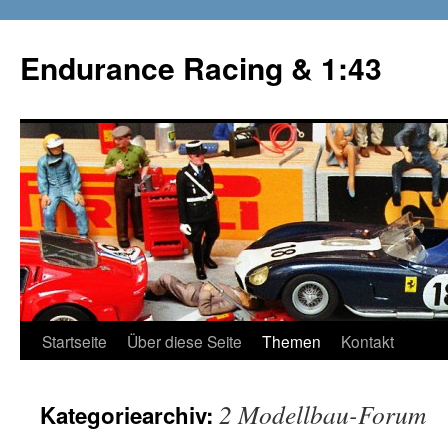
Zum
Inhalt
Endurance Racing & 1:43
springen
Startseite
Über diese Seite
Themen
Kontakt
2 Modellbau-Forum
Kategoriearchiv: