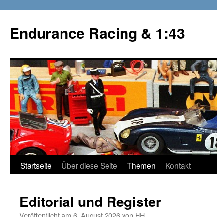
Zum
Inhalt
Endurance Racing & 1:43
springen
Startseite
Über diese Seite
Themen
Kontakt
Editorial und Register
Veröffentlicht am
6. August 2026
von
HH