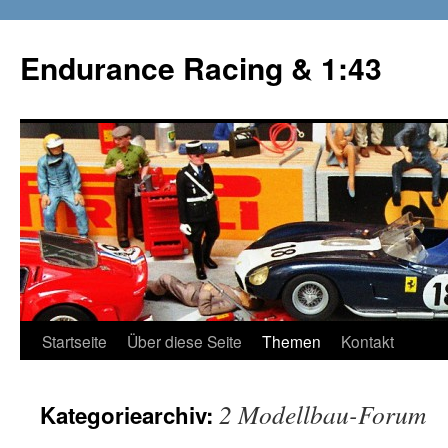
Zum
Inhalt
Endurance Racing & 1:43
springen
Startseite
Über diese Seite
Themen
Kontakt
2 Modellbau-Forum
Kategoriearchiv: