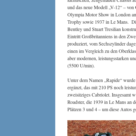
und das neue Modell „V-12“ – von G
Olympia Motor Show in London ange
Trophy sowie 1937 in Le Mans. Die
Bentley und Stuart Tresilian konst
Eintritt Großbritanniens in den Zw
produziert, vom Sechszylinder dage
einen im Vergleich zu den Oberklas
aber modernen, leistungsstarken un
(5500 U/min).
Unter dem Namen „Rapide“ wurde d
ergänzt, das mit 210 PS noch leistu
zweisitziges Cabriolet. Insgesamt 
Roadster, die 1939 in Le Mans an d
Plätzen 3 und 4 – um diese Autos g