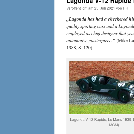
Lagonda V-12 Rapide
Veröffentlicht am
25. Juli 2021
von
HH
„Lagonda has had a checkered hi
quality sporting cars and a Lagon
employed as chief designer that yea
automotive masterpiece.“
(Mike Law
1988, S. 120)
Lagonda V-12 Rapide, Le Mans 1939, Pl
MCM)