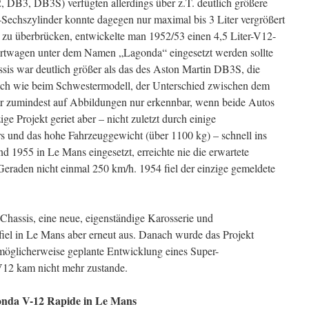
 DB3, DB3S) verfügten allerdings über z.T. deutlich größere
Sechszylinder konnte dagegen nur maximal bis 3 Liter vergrößert
zu überbrücken, entwickelte man 1952/53 einen 4,5 Liter-V12-
rtwagen unter dem Namen „Lagonda“ eingesetzt werden sollte
is war deutlich größer als das des Aston Martin DB3S, die
ich wie beim Schwestermodell, der Unterschied zwischen dem
 zumindest auf Abbildungen nur erkennbar, wenn beide Autos
e Projekt geriet aber – nicht zuletzt durch einige
 und das hohe Fahrzeuggewicht (über 1100 kg) – schnell ins
 1955 in Le Mans eingesetzt, erreichte nie die erwartete
Geraden nicht einmal 250 km/h. 1954 fiel der einzige gemeldete
Chassis, eine neue, eigenständige Karosserie und
iel in Le Mans aber erneut aus. Danach wurde das Projekt
e möglicherweise geplante Entwicklung eines Super-
V12 kam nicht mehr zustande.
onda V-12 Rapide in Le Mans