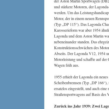
der Aston Martin Sportwagen (DB2,
und stärkere Motoren, der Lagonda-
werden. Um das Leistungshandicap 
Motor, der in einem neuen Rennspo
(Typ „DP 115“). Das Lagonda Chass
Karosserieform war aber 1954 ähnl
Lagonda und dem Aston Martin war
nebeneinander standen. Das ehrgeizig
Konstruktionsschwächen des Motors
Abseits. Der Lagonda V12, 1954 und
Motorleistung und schaffte auf der 
Wagen früh aus.
1955 erhielt der Lagonda ein neues 
Scheibenbremsen (Typ „DP 166“), f
ersatzlos eingestellt, und auch ein
Straßensportwagens auf Basis des 
Zurück ins Jahr 1939: Zwei Lag