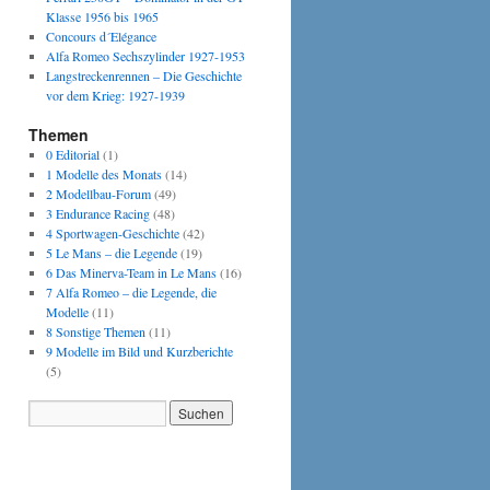
Klasse 1956 bis 1965
Concours d´Elégance
Alfa Romeo Sechszylinder 1927-1953
Langstreckenrennen – Die Geschichte
vor dem Krieg: 1927-1939
Themen
0 Editorial
(1)
1 Modelle des Monats
(14)
2 Modellbau-Forum
(49)
3 Endurance Racing
(48)
4 Sportwagen-Geschichte
(42)
5 Le Mans – die Legende
(19)
6 Das Minerva-Team in Le Mans
(16)
7 Alfa Romeo – die Legende, die
Modelle
(11)
8 Sonstige Themen
(11)
9 Modelle im Bild und Kurzberichte
(5)