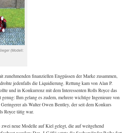
ieger (Modell:
s mit zunehmenden finanziellen Engpässen der Marke zusammen,
rohte jedenfalls die Liquidierung. Rettung kam von Alan P.
llte und in Konkurrenz mit dem Interessenten Rolls Royce das
t genug: Ihm gelang es zudem, mehrere wichtige Ingenieure von
 Geringerer als Walter Owen Bentley, der seit dem Konkurs
ls Royce tätig war.
zwei neue Modelle auf Kiel gelegt, die auf weitgehend
ufgebaut wurden: Der „LG45“ setzte die Sechszylinder-Reihe fort,