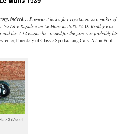
 Le Mans 1939
story, indeed…
Pre-war it had a fine reputation as a maker of
da 4½-Litre Rapide won Le Mans in 1935. W. O. Bentley was
r and the V-12 engine he created for the firm was probably his
rence, Directory of Classic Sportsracing Cars, Aston Publ.
atz 3 (Modell: