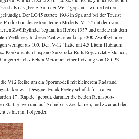
ood als das „beste Auto der Welt“ geplant – wurde bei der
kündigt. Der LG45 startete 1936 in Spa und bei der Tourist
 Produktion des extrem teuren Modells „V-12“ mit dem von
ruierten Zwölfzylinder begann im Herbst 1937 und endete mit dem
eiten Weltkrieg. In dieser Zeit wurden knapp 200 Zwölfzylinder
gen weniger als 100. Der „V-12“ hatte mit 4,5 Litern Hubraum
se-Konkurrenten Hispano Suiza oder Rolls Royce relativ kleinen,
d ungemein elastischen Motor, mit einer Leistung von 180 PS
ie V12-Reihe um ein Sportmodell mit kleinerem Radstand
ngsstärker war. Designer Frank Feeley schuf dafür u.a. ein
wurden 17 „Rapide“ gebaut, darunter die beiden Rennsport-
en Start gingen und auf Anhieb ins Ziel kamen, und zwar auf den
eht es hier im Folgenden.