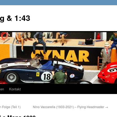
g & 1:43
en
Kontakt
 Folge (Teil 1)
Nino Vaccarella (1933-2021) – Flying Headmaster
→