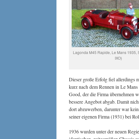
Lagonda M45 Rapide, Le Mans 1935, S
IXO)
Dieser große Erfolg fiel allerding
kurz nach dem Rennen in Le Mans d
Good, der die Firma übernehmen wo
bessere Angebot abgab. Damit nich
dort abzuwerben, darunter war kein
seiner eigenen Firma (1931) bei Rol
1936 wurden unter der neuen Regie 
identischen, zeitgemäßen Chassis a