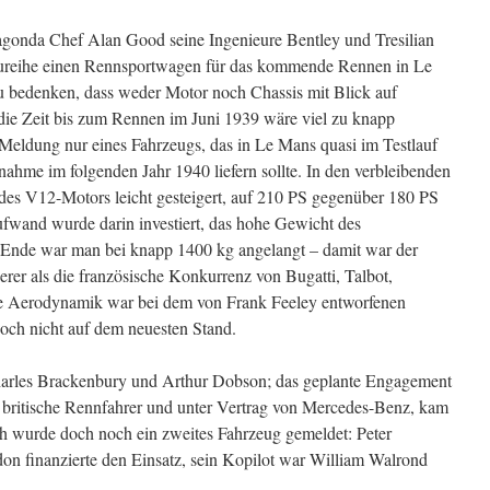
gonda Chef Alan Good seine Ingenieure Bentley und Tresilian
aureihe einen Rennsportwagen für das kommende Rennen in Le
u bedenken, dass weder Motor noch Chassis mit Blick auf
die Zeit bis zum Rennen im Juni 1939 wäre viel zu knapp
 Meldung nur eines Fahrzeugs, das in Le Mans quasi im Testlauf
lnahme im folgenden Jahr 1940 liefern sollte. In den verbleibenden
des V12-Motors leicht gesteigert, auf 210 PS gegenüber 180 PS
ufwand wurde darin investiert, das hohe Gewicht des
Ende war man bei knapp 1400 kg angelangt – damit war der
er als die französische Konkurrenz von Bugatti, Talbot,
e Aerodynamik war bei dem von Frank Feeley entworfenen
noch nicht auf dem neuesten Stand.
arles Brackenbury und Arthur Dobson; das geplante Engagement
 britische Rennfahrer und unter Vertrag von Mercedes-Benz, kam
ich wurde doch noch ein zweites Fahrzeug gemeldet: Peter
on finanzierte den Einsatz, sein Kopilot war William Walrond