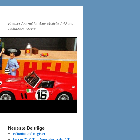
Privates Journal für Auto-Modelle 1:43 und
Endurance Racing
Neueste Beiträge
Editorial und Register
Ferrari 250GT – Dominator in der GT-