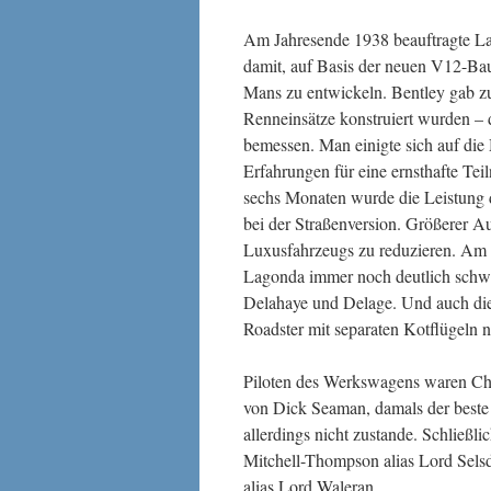
Am Jahresende 1938 beauftragte La
damit, auf Basis der neuen V12-B
Mans zu entwickeln. Bentley gab z
Renneinsätze konstruiert wurden – 
bemessen. Man einigte sich auf die
Erfahrungen für eine ernsthafte Tei
sechs Monaten wurde die Leistung 
bei der Straßenversion. Größerer A
Luxusfahrzeugs zu reduzieren. Am 
Lagonda immer noch deutlich schwer
Delahaye und Delage. Und auch di
Roadster mit separaten Kotflügeln 
Piloten des Werkswagens waren Ch
von Dick Seaman, damals der beste
allerdings nicht zustande. Schließl
Mitchell-Thompson alias Lord Selsd
alias Lord Waleran.