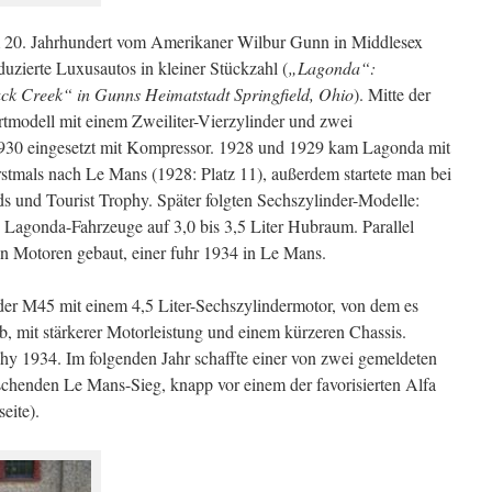
20. Jahrhundert vom Amerikaner Wilbur Gunn in Middlesex
uzierte Luxusautos in kleiner Stückzahl (
„Lagonda“:
ck Creek“ in Gunns Heimatstadt Springfield, Ohio
). Mitte der
rtmodell mit einem Zweiliter-Vierzylinder und zwei
930 eingesetzt mit Kompressor. 1928 und 1929 kam Lagonda mit
rstmals nach Le Mans (1928: Platz 11), außerdem startete man bei
ds und Tourist Trophy. Später folgten Sechszylinder-Modelle:
Lagonda-Fahrzeuge auf 3,0 bis 3,5 Liter Hubraum. Parallel
n Motoren gebaut, einer fuhr 1934 in Le Mans.
der M45 mit einem 4,5 Liter-Sechszylindermotor, von dem es
b, mit stärkerer Motorleistung und einem kürzeren Chassis.
hy 1934. Im folgenden Jahr schaffte einer von zwei gemeldeten
henden Le Mans-Sieg, knapp vor einem der favorisierten Alfa
eite).