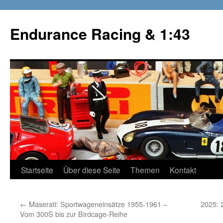
Zum
Inhalt
Endurance Racing & 1:43
springen
Startseite
Über diese Seite
Themen
Kontakt
←
Maserati: Sportwageneinsätze 1955-1961 –
2025: 
Vom 300S bis zur Birdcage-Reihe