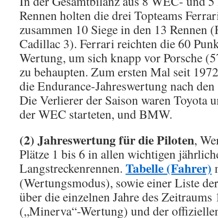
In der Gesamtbilanz aus 8 WEC- und 
Rennen holten die drei Topteams Ferrar
zusammen 10 Siege in den 13 Rennen (F
Cadillac 3). Ferrari reichten die 60 Pu
Wertung, um sich knapp vor Porsche (57
zu behaupten. Zum ersten Mal seit 1972
die Endurance-Jahreswertung nach den
Die Verlierer der Saison waren Toyota u
der WEC starteten, und BMW.
(2) Jahreswertung für die Piloten
, We
Plätze 1 bis 6 in allen wichtigen jährlic
Tabelle (Fahrer)
Langstreckenrennen.
m
(Wertungsmodus), sowie einer Liste der
über die einzelnen Jahre des Zeitraums
(„Minerva“-Wertung) und der offiziell