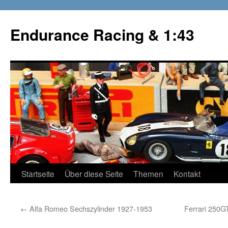
Zum
Inhalt
Endurance Racing & 1:43
springen
Startseite
Über diese Seite
Themen
Kontakt
←
Alfa Romeo Sechszylinder 1927-1953
Ferrari 250G