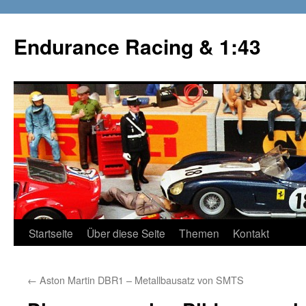
Zum
Inhalt
Endurance Racing & 1:43
springen
Startseite
Über diese Seite
Themen
Kontakt
←
Aston Martin DBR1 – Metallbausatz von SMTS