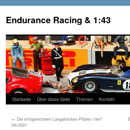
Zum
Inhalt
Endurance Racing & 1:43
springen
Startseite
Über diese Seite
Themen
Kontakt
←
Die erfolgreichsten Langstrecken-Piloten 1947
E
bis 2021