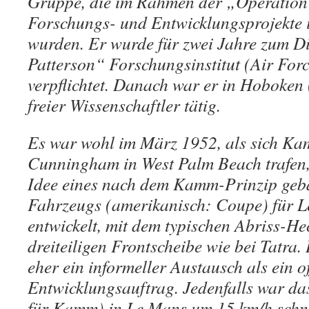
Gruppe, die im Rahmen der „Operation 
Forschungs- und Entwicklungsprojekte 
wurden. Er wurde für zwei Jahre zum Di
Patterson“ Forschungsinstitut (Air Forc
verpflichtet. Danach war er in Hoboken 
freier Wissenschaftler tätig.
Es war wohl im März 1952, als sich K
Cunningham in West Palm Beach trafen,
Idee eines nach dem Kamm-Prinzip geb
Fahrzeugs (amerikanisch: Coupe) für 
entwickelt, mit dem typischen Abriss-He
dreiteiligen Frontscheibe wie bei Tatra.
eher ein informeller Austausch als ein of
Entwicklungsauftrag. Jedenfalls war 
für Kamm) in Le Mans um 15 km/h schne