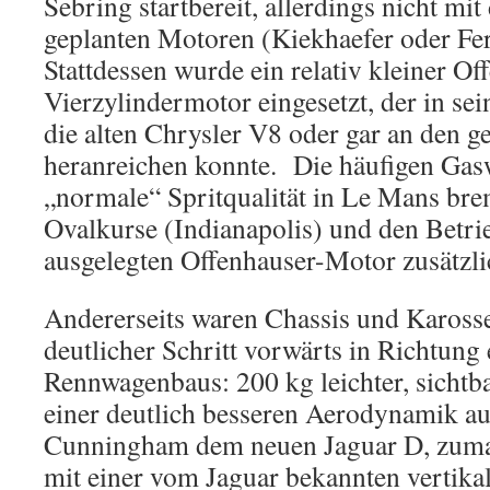
Sebring startbereit, allerdings nicht mi
geplanten Motoren (Kiekhaefer oder Ferr
Stattdessen wurde ein relativ kleiner Of
Vierzylindermotor eingesetzt, der in sei
die alten Chrysler V8 oder gar an den g
heranreichen konnte. Die häufigen Gas
„normale“ Spritqualität in Le Mans bre
Ovalkurse (Indianapolis) und den Betri
ausgelegten Offenhauser-Motor zusätzli
Andererseits waren Chassis und Karosse
deutlicher Schritt vorwärts in Richtung
Rennwagenbaus: 200 kg leichter, sichtba
einer deutlich besseren Aerodynamik aus
Cunningham dem neuen Jaguar D, zumal
mit einer vom Jaguar bekannten vertika