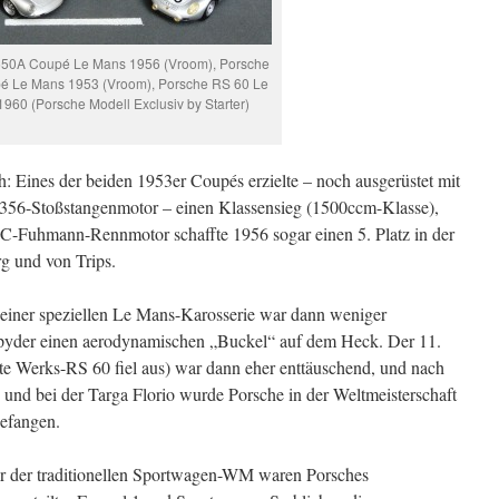
550A Coupé Le Mans 1956 (Vroom), Porsche
é Le Mans 1953 (Vroom), Porsche RS 60 Le
960 (Porsche Modell Exclusiv by Starter)
h: Eines der beiden 1953er Coupés erzielte – noch ausgerüstet mit
 356-Stoßstangenmotor – einen Klassensieg (1500ccm-Klasse),
Fuhmann-Rennmotor schaffte 1956 sogar einen 5. Platz in der
g und von Trips.
t einer speziellen Le Mans-Karosserie war dann weniger
 Spyder einen aerodynamischen „Buckel“ auf dem Heck. Der 11.
ite Werks-RS 60 fiel aus) war dann eher enttäuschend, und nach
und bei der Targa Florio wurde Porsche in der Weltmeisterschaft
efangen.
hr der traditionellen Sportwagen-WM waren Porsches