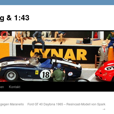
g & 1:43
en
Kontakt
t gegen Maranello
Ford GT 40 Daytona 1965 – Resincast-Modell von Spark
→