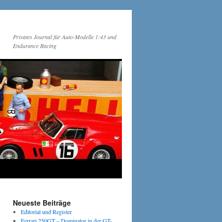
Privates Journal für Auto-Modelle 1:43 und
Endurance Racing
Neueste Beiträge
Editorial und Register
Ferrari 250GT – Dominator in der GT-