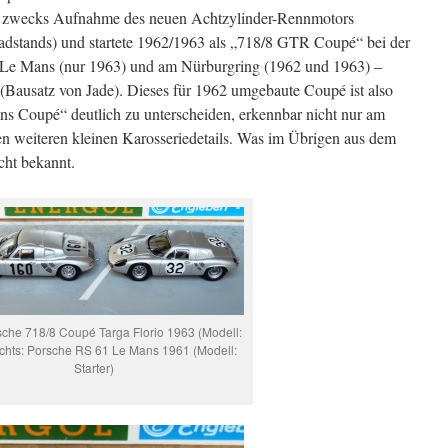
2 zwecks Aufnahme des neuen Achtzylinder-Rennmotors
adstands) und startete 1962/1963 als „718/8 GTR Coupé“ bei der
n Le Mans (nur 1963) und am Nürburgring (1962 und 1963) –
(Bausatz von Jade). Dieses für 1962 umgebaute Coupé ist also
s Coupé“ deutlich zu unterscheiden, erkennbar nicht nur am
en weiteren kleinen Karosseriedetails. Was im Übrigen aus dem
cht bekannt.
rsche 718/8 Coupé Targa Florio 1963 (Modell:
echts: Porsche RS 61 Le Mans 1961 (Modell:
Starter)