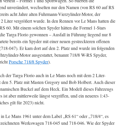
n verteilt – Formel 1 und Sportwagen. So blieben die
end unverändert, wechselten nur den Namen (von RS 60 auf RS
reits acht Jahre alten Fuhrmann-Vierzylinder-Motor, der
f 2 Liter vergrößert wurde. In den Rennen vor Le Mans hatten die
RS 60. Mit einem solchen Spyder hätten die Formel 1-Stars
 die Targa Florio gewonnen – Ausfall in Führung liegend nur 8
rtete bereits ein Spyder mit einer neuen gestreckteren offenen
718-047). Er kam dort auf den 2. Platz und wurde im folgenden
htzylinder-Motor ausgestattet, benannt 718/8 W-RS Spyder,
richt
Porsche 718/8 Spyder
).
ach der Targa Florio auch in Le Mans noch mit dem 2 Liter-
rt den 5. Platz mit Masten Gregory und Bob Holbert. Auch dieser
ynamischen Buckel auf dem Heck. Ein Modell dieses Fahrzeugs
s ist aber mittlerweile längst vergriffen, und ein neueres 1:43-
iches gilt für 2023) nicht.
 in Le Mans 1961 unter dem Label „RS 61“ oder „718/4“, es
ezeichneten Werkswagen 718-045 und 718-046. Wie der Spyder