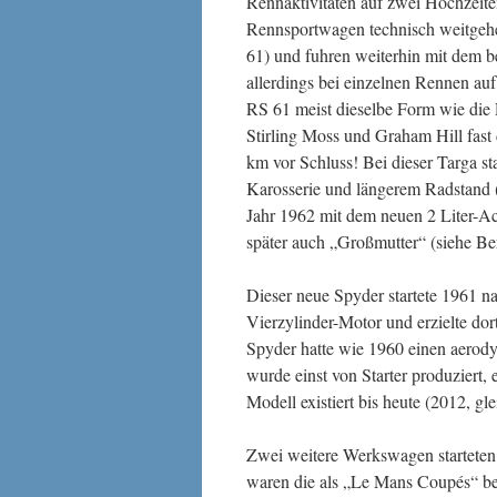
Rennaktivitäten auf zwei Hochzeite
Rennsportwagen technisch weitgeh
61) und fuhren weiterhin mit dem be
allerdings bei einzelnen Rennen au
RS 61 meist dieselbe Form wie die 
Stirling Moss und Graham Hill fast
km vor Schluss! Bei dieser Targa sta
Karosserie und längerem Radstand (
Jahr 1962 mit dem neuen 2 Liter-Ac
später auch „Großmutter“ (siehe Be
Dieser neue Spyder startete 1961 n
Vierzylinder-Motor und erzielte do
Spyder hatte wie 1960 einen aerod
wurde einst von Starter produziert, e
Modell existiert bis heute (2012, gle
Zwei weitere Werkswagen starteten
waren die als „Le Mans Coupés“ b