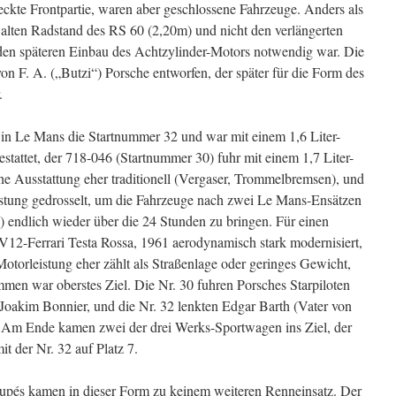
reckte Frontpartie, waren aber geschlossene Fahrzeuge. Anders als
 alten Radstand des RS 60 (2,20m) und nicht den verlängerten
den späteren Einbau des Achtzylinder-Motors notwendig war. Die
n F. A. („Butzi“) Porsche entworfen, der später für die Form des
.
n Le Mans die Startnummer 32 und war mit einem 1,6 Liter-
tattet, der 718-046 (Startnummer 30) fuhr mit einem 1,7 Liter-
he Ausstattung eher traditionell (Vergaser, Trommelbremsen), und
istung gedrosselt, um die Fahrzeuge nach zwei Le Mans-Ensätzen
) endlich wieder über die 24 Stunden zu bringen. Für einen
er-V12-Ferrari Testa Rossa, 1961 aerodynamisch stark modernisiert,
otorleistung eher zählt als Straßenlage oder geringes Gewicht,
n war oberstes Ziel. Die Nr. 30 fuhren Porsches Starpiloten
oakim Bonnier, und die Nr. 32 lenkten Edgar Barth (Vater von
 Am Ende kamen zwei der drei Werks-Sportwagen ins Ziel, der
t der Nr. 32 auf Platz 7.
pés kamen in dieser Form zu keinem weiteren Renneinsatz. Der