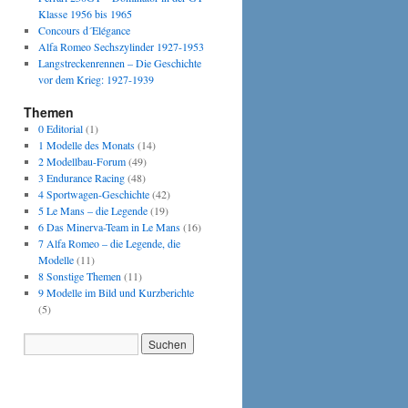
Klasse 1956 bis 1965
Concours d´Elégance
Alfa Romeo Sechszylinder 1927-1953
Langstreckenrennen – Die Geschichte
vor dem Krieg: 1927-1939
Themen
0 Editorial
(1)
1 Modelle des Monats
(14)
2 Modellbau-Forum
(49)
3 Endurance Racing
(48)
4 Sportwagen-Geschichte
(42)
5 Le Mans – die Legende
(19)
6 Das Minerva-Team in Le Mans
(16)
7 Alfa Romeo – die Legende, die
Modelle
(11)
8 Sonstige Themen
(11)
9 Modelle im Bild und Kurzberichte
(5)