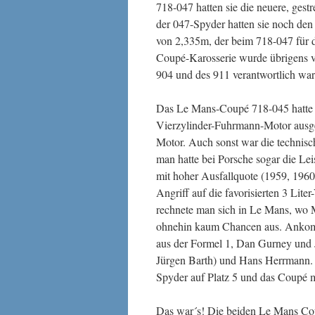
718-047 hatten sie die neuere, gest
der 047-Spyder hatten sie noch den
von 2,335m, der beim 718-047 für 
Coupé-Karosserie wurde übrigens vo
904 und des 911 verantwortlich war
Das Le Mans-Coupé 718-045 hatte i
Vierzylinder-Fuhrmann-Motor ausges
Motor. Auch sonst war die technisc
man hatte bei Porsche sogar die Le
mit hoher Ausfallquote (1959, 1960
Angriff auf die favorisierten 3 Lit
rechnete man sich in Le Mans, wo M
ohnehin kaum Chancen aus. Ankomme
aus der Formel 1, Dan Gurney und J
Jürgen Barth) und Hans Herrmann.
Spyder auf Platz 5 und das Coupé mi
Das war´s! Die beiden Le Mans Cou