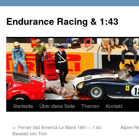
Zum
Inhalt
Endurance Racing & 1:43
springen
Startseite
Über diese Seite
Themen
Kontakt
←
Ferrari 340 America Le Mans 1951 – 1:43-
Alpine R
Bausatz von Tron