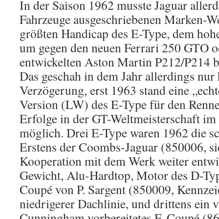
In der Saison 1962 musste Jaguar allerd
Fahrzeuge ausgeschriebenen Marken-We
größten Handicap des E-Type, dem hohe
um gegen den neuen Ferrari 250 GTO od
entwickelten Aston Martin P212/P214 b
Das geschah in dem Jahr allerdings nur
Verzögerung, erst 1963 stand eine „ech
Version (LW) des E-Type für den Rennei
Erfolge in der GT-Weltmeisterschaft i
möglich. Drei E-Type waren 1962 die sc
Erstens der Coombs-Jaguar (850006, sie
Kooperation mit dem Werk weiter entwi
Gewicht, Alu-Hardtop, Motor des D-Type
Coupé von P. Sargent (850009, Kennze
niedrigerer Dachlinie, und drittens ein
Cunningham vorbereitetes E-Coupé (86