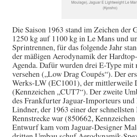
Moulage), Jaguar E Lightweight Le Ma
(Kyosho)
Die Saison 1963 stand im Zeichen der
1250 kg auf 1100 kg in Le Mans und un
Sprintrennen, für das folgende Jahr sta
der mäßigen Aerodynamik der Hardtop
Agenda. Dafür wurden drei E-Type mit 
versehen („Low Drag Coupés“). Der erst
Werks-LW (EC1001), der mittlerweile D
(Kennzeichen „CUT7“). Der zweite Umb
des Frankfurter Jaguar-Importeurs und 
Lindner, der 1963 einer der schnellste
Rennstrecke war (850662, Kennzeiche
Entwurf kam vom Jaguar-Designer Mal
dritten Umbau schuf Aerodynamik-Spezi