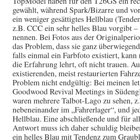
TopModel haben für den T26GS ein rech
gewählt, während Spark/Bizarre und vo
ein weniger gesättigtes Hellblau (Tend
z.B. CCC ein sehr helles Blau vorgibt –
nennen. Bei Fotos aus der Originalperi
das Problem, dass sie ganz überwiegend
falls einmal ein Farbfoto existiert, kan
die Erfahrung lehrt, oft nicht trauen. A
existierenden, meist restaurierten Fahrz
Problem nicht endgültig: Bei meinen le
Goodwood Revival Meetings in Südeng
waren mehrere Talbot-Lago zu sehen, z.
nebeneinander im „Fahrerlager“, und jed
Hellblau. Eine abschließende und für al
Antwort muss ich daher schuldig bleibe
ein helles Blau mit Tendenz zum Graubl