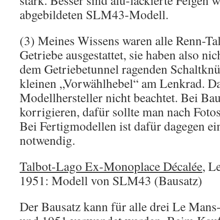
stark. Besser sind alu-lackierte Felgen 
abgebildeten SLM43-Modell.
(3) Meines Wissens waren alle Renn-Ta
Getriebe ausgestattet, sie haben also nic
dem Getriebetunnel ragenden Schaltknü
kleinen „Vorwählhebel“ am Lenkrad. Da
Modellhersteller nicht beachtet. Bei Ba
korrigieren, dafür sollte man nach Fot
Bei Fertigmodellen ist dafür dagegen e
notwendig.
Talbot-Lago Ex-Monoplace Décalée
, L
1951: Modell von SLM43 (Bausatz)
Der Bausatz kann für alle drei Le Mans