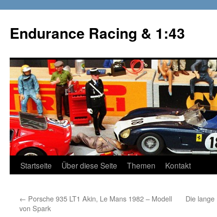
Zum
Inhalt
Endurance Racing & 1:43
springen
Startseite
Über diese Seite
Themen
Kontakt
←
Porsche 935 LT1 Akin, Le Mans 1982 – Modell
Die lange
von Spark