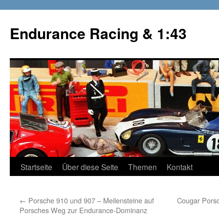
Zum
Inhalt
Endurance Racing & 1:43
springen
Startseite
Über diese Seite
Themen
Kontakt
←
Porsche 910 und 907 – Meilensteine auf
Cougar Porsc
Porsches Weg zur Endurance-Dominanz