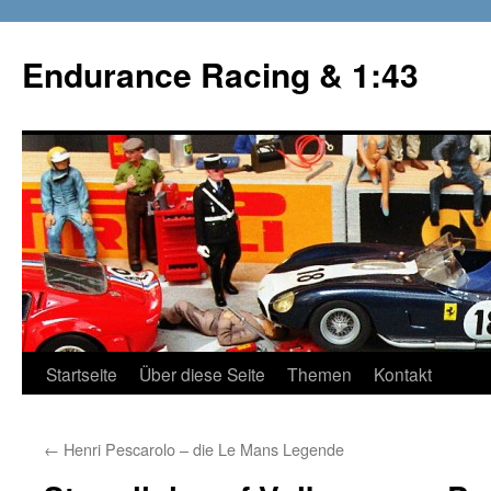
Zum
Inhalt
Endurance Racing & 1:43
springen
Startseite
Über diese Seite
Themen
Kontakt
←
Henri Pescarolo – die Le Mans Legende