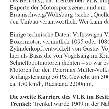
des Berichts), hat Trenkel den VLK um
Experte der Motorsportszene rund um
Braunschweig/Wolfsburg (siehe „Quelle
den Umbau verantwortlich. Wer kann da
Einige technische Daten: Volkswagen-Vi
Boxermotor, vermutlich 1095 oder 10
Zylinderkopf, entwickelt von Gustav Vog
hier als Basis die von Vogelsang im Kr
Schnellbootmotoren dienten – so war es 
Motoren für den Petermax Müller-Volk
Anfangsleistung 36 PS, Gewicht um 500
ca. 150 km/h, Radstand 2200mm.
Die zweite Karriere des VLK im Besit
Trenkel:
Trenkel wurde 1909 in der Nä