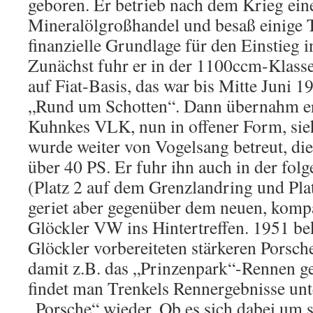
geboren. Er betrieb nach dem Krieg ein
Mineralölgroßhandel und besaß einige T
finanzielle Grundlage für den Einstieg 
Zunächst fuhr er in der 1100ccm-Klass
auf Fiat-Basis, das war bis Mitte Juni 19
„Rund um Schotten“. Dann übernahm er
Kuhnkes VLK, nun in offener Form, sie
wurde weiter von Vogelsang betreut, die
über 40 PS. Er fuhr ihn auch in der fol
(Platz 2 auf dem Grenzlandring und Plat
geriet aber gegenüber dem neuen, kompa
Glöckler VW ins Hintertreffen. 1951 b
Glöckler vorbereiteten stärkeren Porsc
damit z.B. das „Prinzenpark“-Rennen 
findet man Trenkels Rennergebnisse u
„Porsche“ wieder. Ob es sich dabei um